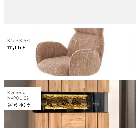
Kėdė K-571
111,86
€
Komoda
NAPOLI 22
946,40
€