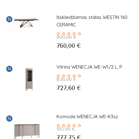
Išskleidžiamas stalas WESTIN 160
N
CERAMIC
800,00
€
760,00
€
Vitrina WENECJA WE-W1/2 L, P
N
856,00
€
727,60
€
Komoda WENECJA WE-K3sz
N
915,00
€
777,75
€