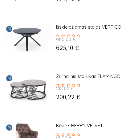
Išskleidžiamas stalas VERTIGO
N
665,00
€
625,10
€
Žurnalinis staliukas FLAMINGO
N
213,00
€
200,22
€
Kėdė CHERRY VELVET
N
61,00
€