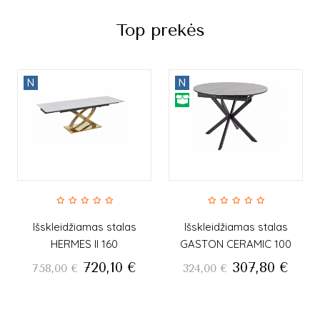
Top prekės
N
N
amas stalas
Išskleidžiamas stalas
Išskleidžiama
 II 160
GASTON CERAMIC 100
GASTON CERA
720,10
€
307,80
€
35
324,00
€
377,00
€