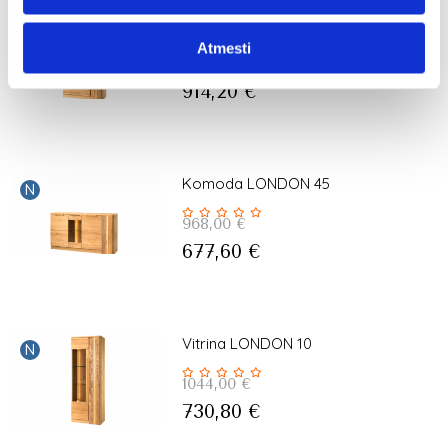
Vitrina LONDON 12
N
Atmesti
1306,00
€
914,20
€
Komoda LONDON 45
N
968,00
€
677,60
€
Vitrina LONDON 10
N
1044,00
€
730,80
€