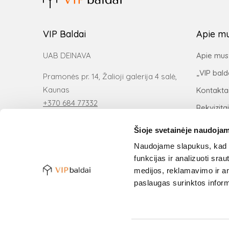
VIP Baldai
Apie m
UAB DEINAVA
Apie mus
„VIP bald
Pramonės pr. 14, Žalioji galerija 4 salė,
Kaunas
Kontakta
+370 684 77332
Rekvizitai
kaunas@vipbaldai.com
Šioje svetainėje naudojam
Naudojame slapukus, kad g
funkcijas ir analizuoti sr
medijos, reklamavimo ir ana
paslaugas surinktos inform