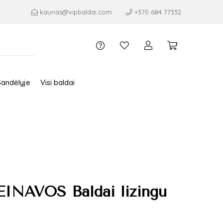
kaunas@vipbaldai.com
+370 684 77332
Sandėlyje
Visi baldai
EINAVOS Baldai lizingu