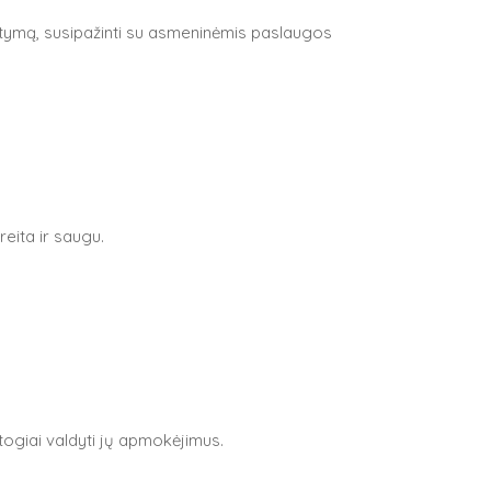
itymą, susipažinti su asmeninėmis paslaugos
reita ir saugu.
atogiai valdyti jų apmokėjimus.