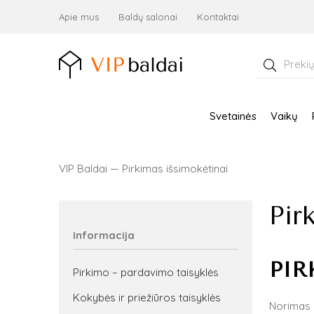
Apie mus
Baldų salonai
Kontaktai
Ieškoti:
Svetainės
Vaikų
VIP Baldai
—
Pirkimas išsimokėtinai
Pir
Informacija
PIR
Pirkimo – pardavimo taisyklės
Kokybės ir priežiūros taisyklės
Norimas p