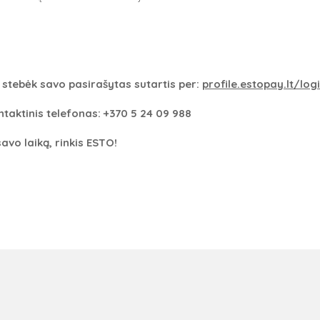
 stebėk savo pasirašytas sutartis per:
profile.estopay.lt/log
taktinis telefonas: +370 5 24 09 988
avo laiką, rinkis ESTO!