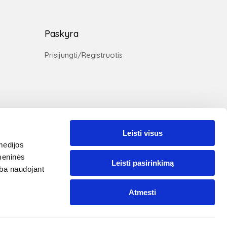
Paskyra
Prisijungti/Registruotis
Leisti visus
medijos
omeninės
Leisti pasirinkimą
ūsų svetainėje naudojami slapukai, kad užtikrintume
arba naudojant
ums teikiamų paslaugų kokybę. Tęsdami naršymą jūs
utinkate su
VIP Baldai slapukų politika
Atmesti
Susipažinau
augiau informacijos