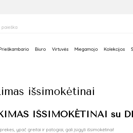
Prieškambario
Biuro
Virtuvės
Miegamojo
Kolekcijos
kimas išsimokėtinai
KIMAS IŠSIMOK
Ė
TINAI su
D
rekes, ypač greitai ir patogiai, gali įsigyti išsimokėtinai!