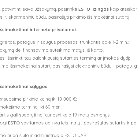
k patvirtinti savo užsakymą, pasirinkti
ESTO lizingas
kaip atsiska
 ir, skaitmeniniu būdu, pasirašyti pirkimo išsimokėtinai sutartį.
išsimok
ė
tinai internetu privalumai:
n greitas, patogus ir saugus procesas, trunkantis apie 1-2 min.;
akymą dėl finansavimo suteikimo matysi iš karto;
ėsi išsirinkti tau palankiausią sutarties terminą ar įmokos dydį;
kimo išsimokėtinai sutartį pasirašysi elektroniniu būdu – patogu, g
išsimokėtinai s
ą
lygos:
ansuosime pirkinio kainą iki 10 000 €;
imokėjimo terminai iki 60 mėn.;
artis gali sudaryti ne jaunesni kaip 19 metų asmenys.
togi
ESTO
savitarnos aplinka leis matyti pasirašytas sutartis ir p
imo būdą siūlo ir administruoja ESTO UAB.