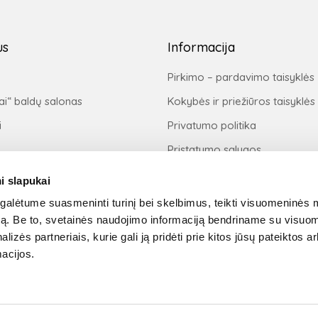
us
Informacija
Pirkimo – pardavimo taisyklės
ai“ baldų salonas
Kokybės ir priežiūros taisyklės
i
Privatumo politika
Pristatymo sąlygos
Prekių grąžinimo taisyklės
i slapukai
Pirkimas išsimokėtinai
alėtume suasmeninti turinį bei skelbimus, teikti visuomeninės 
autą. Be to, svetainės naudojimo informaciją bendriname su visu
Apmokėjimas
M
lizės partneriais, kurie gali ją pridėti prie kitos jūsų pateiktos 
j
acijos.
s
D