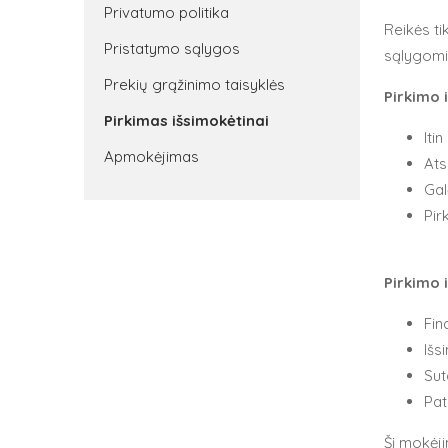
Privatumo politika
Reikės ti
Pristatymo sąlygos
sąlygomis
Prekių grąžinimo taisyklės
Pirkimo 
Pirkimas išsimokėtinai
Iti
Apmokėjimas
Ats
Gal
Pir
Pirkimo 
Fin
Išs
Sut
Pa
Šį mokėj