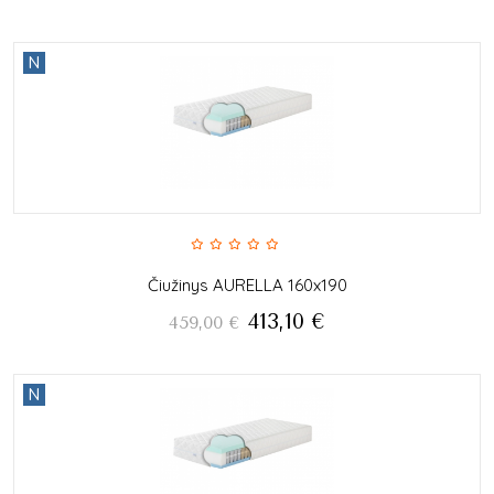
N
Čiužinys AURELLA 160x190
413,10
€
459,00
€
N