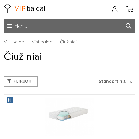
Meniu
VIP Baldai
—
Visi baldai
—
Čiužiniai
Čiužiniai
Standartinis
FILTRUOTI
N