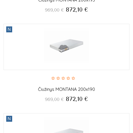
872,10
€
969,00
€
N
Čiužinys MONTANA 200x190
872,10
€
969,00
€
N