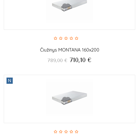
Čiužinys MONTANA 160x200
710,10
€
789,00
€
N