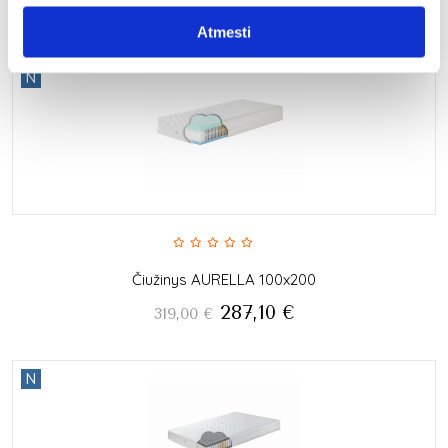
287,10
€
319,00
€
Atmesti
N
Čiužinys AURELLA 100x200
287,10
€
319,00
€
N