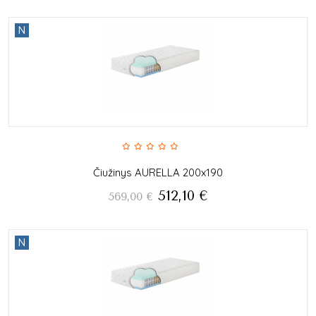
N
Čiužinys AURELLA 200x190
512,10
€
569,00
€
N