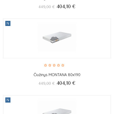
404,10
€
449,00
€
N
Čiužinys MONTANA 80x190
404,10
€
449,00
€
N