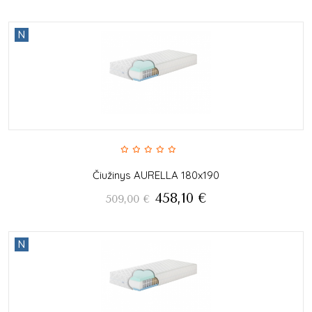
N
Čiužinys AURELLA 180x190
458,10
€
509,00
€
N