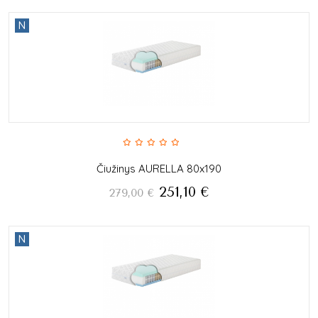
N
Čiužinys AURELLA 80x190
251,10
€
279,00
€
N