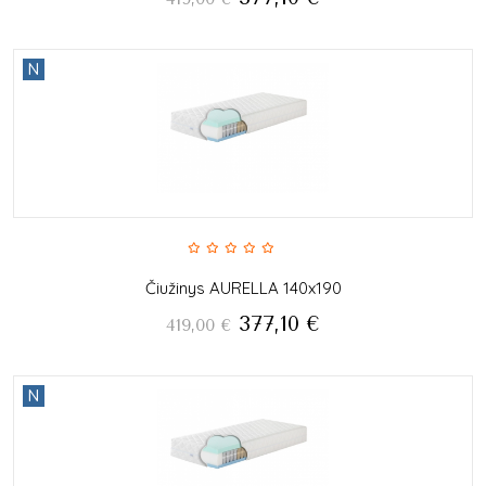
N
Čiužinys AURELLA 140x190
377,10
€
419,00
€
N