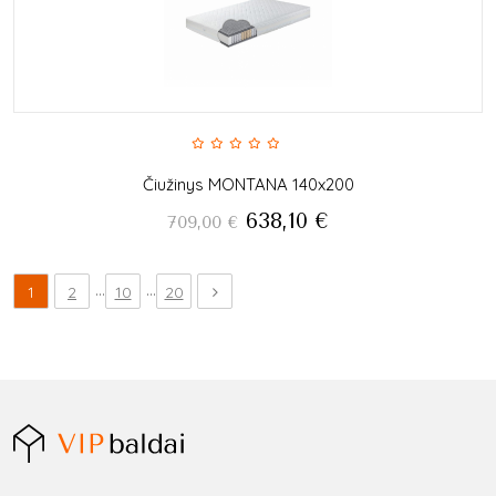
Čiužinys MONTANA 140x200
638,10
€
709,00
€
...
...
1
2
10
20