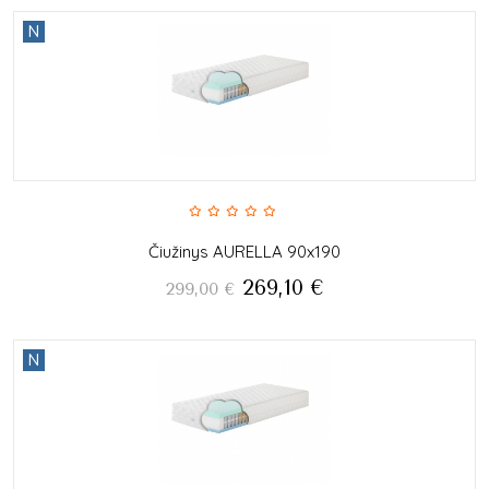
N
Čiužinys AURELLA 90x190
269,10
€
299,00
€
N