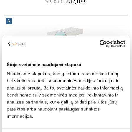
332,10
€
369,00
€
N
Šioje svetainėje naudojami slapukai
Naudojame slapukus, kad galėtume suasmeninti turinį
Čiužinys AURELLA 120x190
bei skelbimus, teikti visuomeninės medijos funkcijas ir
analizuoti srautą. Be to, svetainės naudojimo informaciją
332,10
€
369,00
€
bendriname su visuomeninės medijos, reklamavimo ir
analizės partneriais, kurie gali ją pridėti prie kitos jūsų
pateiktos arba naudojant paslaugas surinktos
N
informacijos.