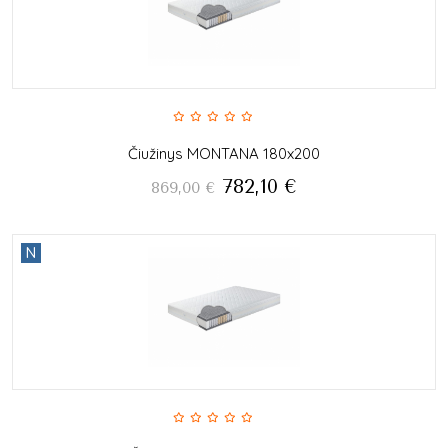
Čiužinys MONTANA 180x200
782,10
€
869,00
€
N