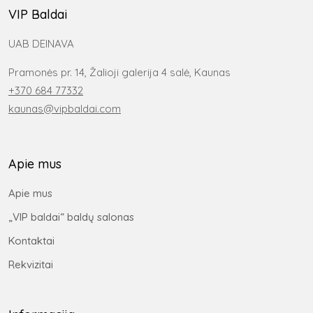
VIP Baldai
UAB DEINAVA
Pramonės pr. 14, Žalioji galerija 4 salė, Kaunas
+370 684 77332
kaunas@vipbaldai.com
Apie mus
Apie mus
„VIP baldai“ baldų salonas
Kontaktai
Rekvizitai