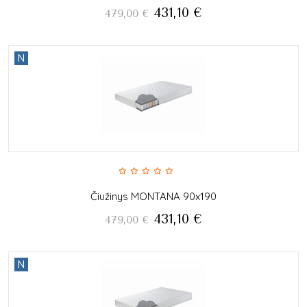
431,10
€
479,00
€
N
Čiužinys MONTANA 90x190
431,10
€
479,00
€
N