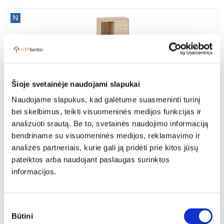
N
Šioje svetainėje naudojami slapukai
Naudojame slapukus, kad galėtume suasmeninti turinį
bei skelbimus, teikti visuomeninės medijos funkcijas ir
Komoda AVO 08
analizuoti srautą. Be to, svetainės naudojimo informaciją
107,95
€
127,00
€
bendriname su visuomeninės medijos, reklamavimo ir
analizės partneriais, kurie gali ją pridėti prie kitos jūsų
pateiktos arba naudojant paslaugas surinktos
N
informacijos.
Sutikimo
Būtini
pasirinkimas