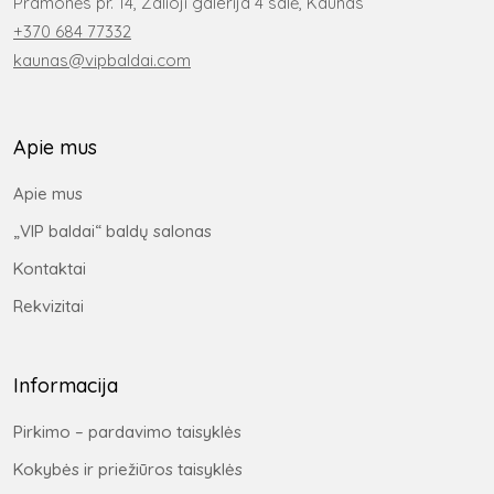
Pramonės pr. 14, Žalioji galerija 4 salė, Kaunas
+370 684 77332
kaunas@vipbaldai.com
Apie mus
Apie mus
„VIP baldai“ baldų salonas
Kontaktai
Rekvizitai
Informacija
Pirkimo – pardavimo taisyklės
Kokybės ir priežiūros taisyklės