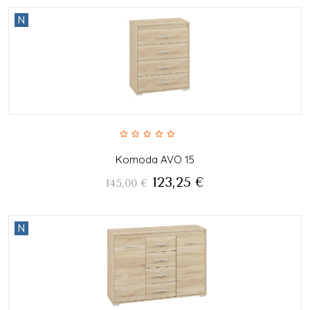
N
Komoda AVO 15
123,25
€
145,00
€
N