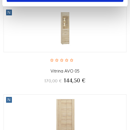
N
Vitrina AVO 05
144,50
€
170,00
€
N