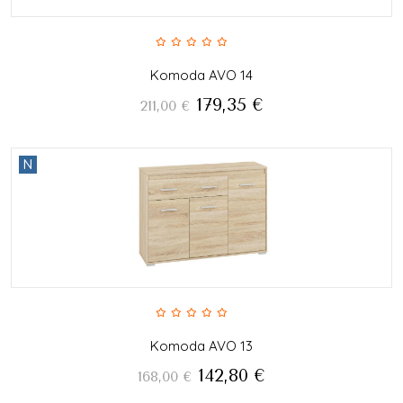
Komoda AVO 14
179,35
€
211,00
€
N
Komoda AVO 13
142,80
€
168,00
€