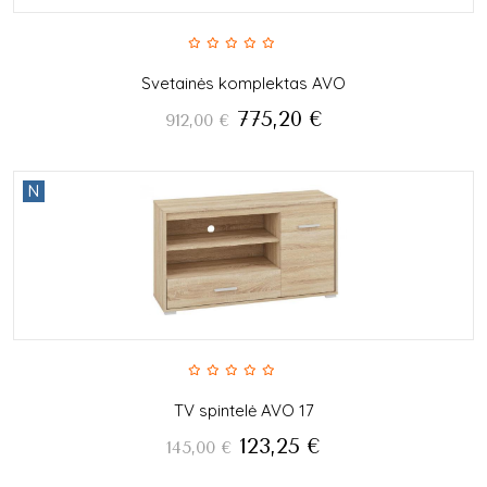
Svetainės komplektas AVO
775,20
€
912,00
€
N
TV spintelė AVO 17
123,25
€
145,00
€