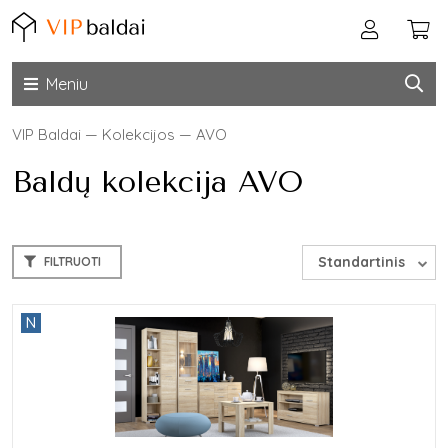
Meniu
VIP Baldai
—
Kolekcijos
—
AVO
Baldų kolekcija AVO
Standartinis
FILTRUOTI
N