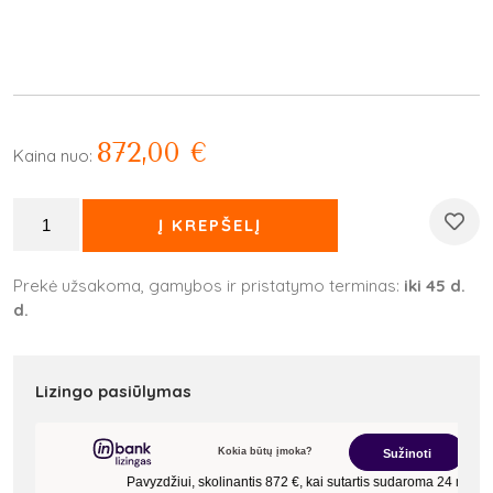
872,00
€
Kaina nuo:
Į KREPŠELĮ
Prekė užsakoma, gamybos ir pristatymo terminas:
iki 45 d.
d.
Lizingo pasiūlymas