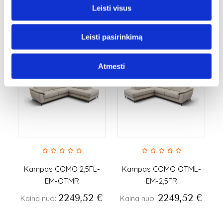
Leisti visus
Panašios prekės
Leisti pasirinkimą
Atmesti
N
N
Kampas COMO 2,5FL-
Kampas COMO OTML-
K
EM-OTMR
EM-2,5FR
€
2249,52
€
2249,52
€
Kaina nuo:
Kaina nuo: