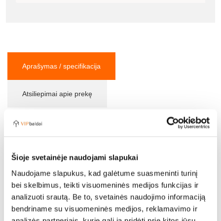
Aprašymas / specifikacija
Atsiliepimai apie prekę
Ilgis:
223 cm
Plotis:
105 cm
Šioje svetainėje naudojami slapukai
Aukštis:
83 cm
Naudojame slapukus, kad galėtume suasmeninti turinį
bei skelbimus, teikti visuomeninės medijos funkcijas ir
Sėdimosios dalies aukštis:
46 cm
analizuoti srautą. Be to, svetainės naudojimo informaciją
Sėdimos dalies gylis:
61 cm
bendriname su visuomeninės medijos, reklamavimo ir
analizės partneriais, kurie gali ją pridėti prie kitos jūsų