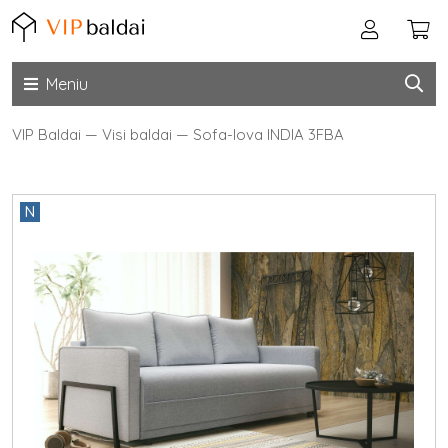
Meniu
VIP Baldai
—
Visi baldai
—
Sofa-lova INDIA 3FBA
N