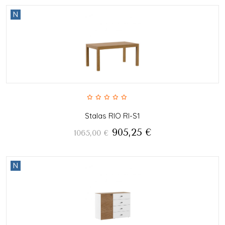
N
Stalas RIO RI-S1
905,25
€
1065,00
€
N