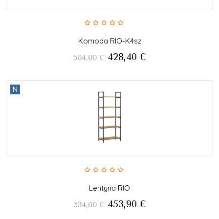
Komoda RIO-K4sz
428,40
€
504,00
€
N
Lentyna RIO
453,90
€
534,00
€