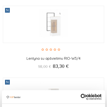
N
Lentyna su apšvietimu RIO-W3/4
83,30
€
98,00
€
N