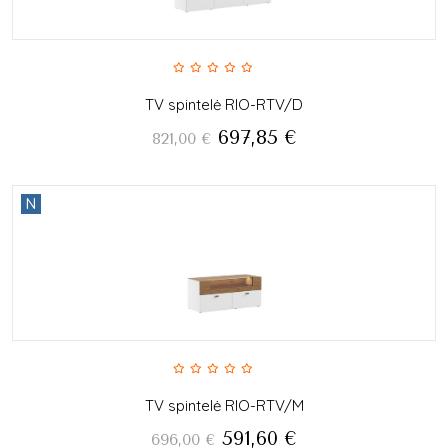
TV spintelė RIO-RTV/D
697,85
€
821,00
€
N
TV spintelė RIO-RTV/M
591,60
€
696,00
€