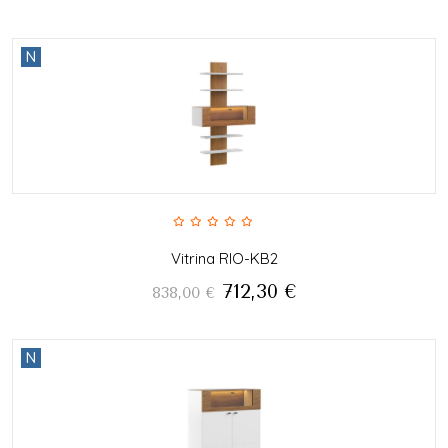
N
Vitrina RIO-KB2
712,30
€
838,00
€
N