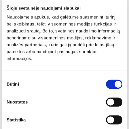
Šioje svetainėje naudojami slapukai
Naudojame slapukus, kad galėtume suasmeninti turinį
bei skelbimus, teikti visuomeninės medijos funkcijas ir
Vitrina RIO-W3/4
analizuoti srautą. Be to, svetainės naudojimo informaciją
690,20
€
812,00
€
bendriname su visuomeninės medijos, reklamavimo ir
analizės partneriais, kurie gali ją pridėti prie kitos jūsų
pateiktos arba naudojant paslaugas surinktos
N
informacijos.
Sutikimo
Būtini
pasirinkimas
Nuostatos
Lentyna su apšvietimu RIO-W1/2
Statistika
118,15
€
139,00
€