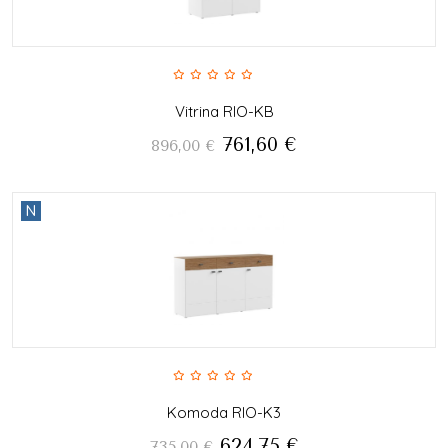
Vitrina RIO-KB
761,60
€
896,00
€
N
Komoda RIO-K3
624,75
€
735,00
€