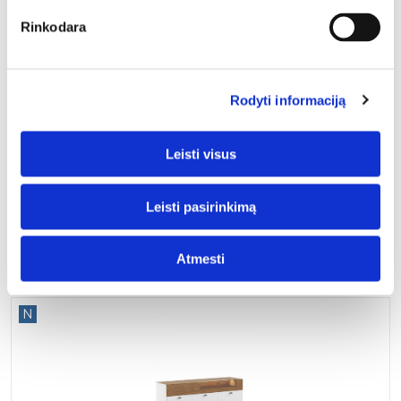
Rinkodara
N
Rodyti informaciją
Leisti visus
Leisti pasirinkimą
Vitrina RIO-W1/2
909,50
€
1070,00
€
Atmesti
N