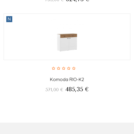
N
Komoda RIO-K2
485,35
€
571,00
€