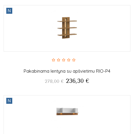
N
Pakabinama lentyna su apšvietimu RIO-P4
236,30
€
278,00
€
N