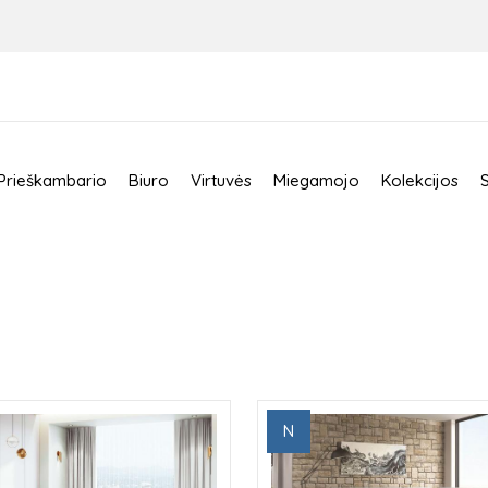
Prieškambario
Biuro
Virtuvės
Miegamojo
Kolekcijos
N