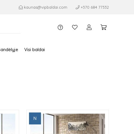
kaunas@vipbaldai.com
+370 684 77332
Sandėlyje
Visi baldai
N