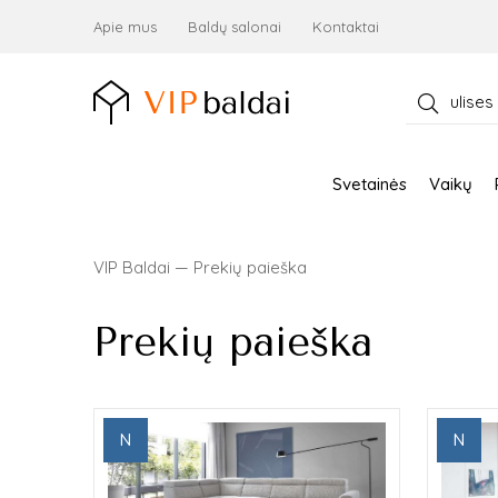
Apie mus
Baldų salonai
Kontaktai
Ieškoti:
Svetainės
Vaikų
VIP Baldai
—
Prekių paieška
Prekių paieška
N
N