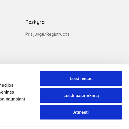
Paskyra
Prisijungti/Registruotis
Leisti visus
medijos
omeninės
Leisti pasirinkimą
ūsų svetainėje naudojami slapukai, kad užtikrintume
arba naudojant
ums teikiamų paslaugų kokybę. Tęsdami naršymą jūs
utinkate su
VIP Baldai slapukų politika
Atmesti
Susipažinau
augiau informacijos