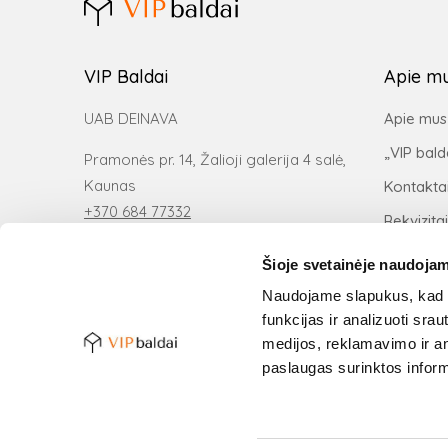
VIP Baldai
Apie m
UAB DEINAVA
Apie mus
„VIP bald
Pramonės pr. 14, Žalioji galerija 4 salė,
Kaunas
Kontakta
+370 684 77332
Rekvizitai
kaunas@vipbaldai.com
Šioje svetainėje naudojam
Naudojame slapukus, kad g
funkcijas ir analizuoti sr
medijos, reklamavimo ir ana
paslaugas surinktos inform