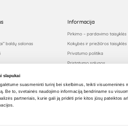
us
Informacija
Pirkimo – pardavimo taisyklės
ai“ baldų salonas
Kokybės ir priežiūros taisyklės
i
Privatumo politika
Pristatymo sąlygos
Prekių grąžinimo taisyklės
i slapukai
Pirkimas išsimokėtinai
alėtume suasmeninti turinį bei skelbimus, teikti visuomeninės 
autą. Be to, svetainės naudojimo informaciją bendriname su visu
Apmokėjimas
M
lizės partneriais, kurie gali ją pridėti prie kitos jūsų pateiktos 
j
acijos.
s
D