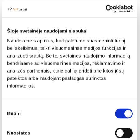
N
Šioje svetainėje naudojami slapukai
Naudojame slapukus, kad galėtume suasmeninti turinį
bei skelbimus, teikti visuomeninės medijos funkcijas ir
analizuoti srautą. Be to, svetainės naudojimo informaciją
bendriname su visuomeninės medijos, reklamavimo ir
analizės partneriais, kurie gali ją pridėti prie kitos jūsų
Pagalvė RIVERA
pateiktos arba naudojant paslaugas surinktos
60,00
€
informacijos.
Sutikimo
Būtini
pasirinkimas
Lietuviškos pagalvės
Lateksinės pagalvės
Ortopedinės pagalvės
Išlenktos pagalvės
Nuostatos
Ergonominės pagalvės