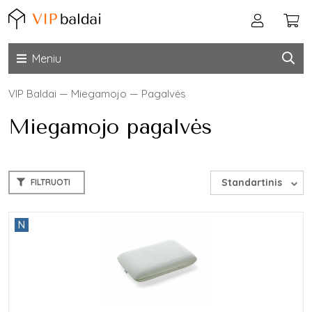
Meniu
VIP Baldai
—
Miegamojo
—
Pagalvės
Miegamojo pagalvės
Standartinis
FILTRUOTI
N