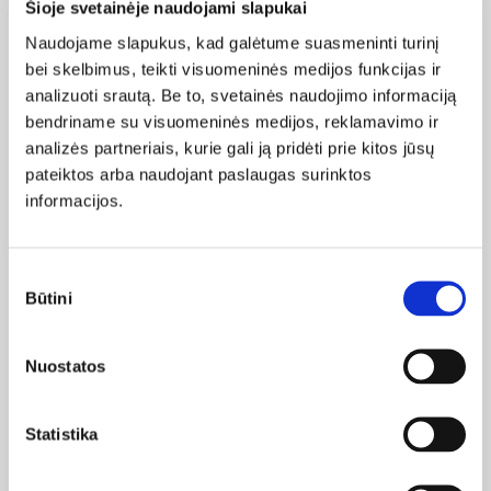
Šioje svetainėje naudojami slapukai
Naudojame slapukus, kad galėtume suasmeninti turinį
VIP Baldai
bei skelbimus, teikti visuomeninės medijos funkcijas ir
analizuoti srautą. Be to, svetainės naudojimo informaciją
UAB DEINAVA
bendriname su visuomeninės medijos, reklamavimo ir
Pramonės pr. 14, Žalioji galerija 4 salė, Kaunas
analizės partneriais, kurie gali ją pridėti prie kitos jūsų
+370 684 77332
pateiktos arba naudojant paslaugas surinktos
kaunas@vipbaldai.com
informacijos.
Sutikimo
Apie mus
Būtini
pasirinkimas
Apie mus
Nuostatos
„VIP baldai“ baldų salonas
Kontaktai
Statistika
Rekvizitai