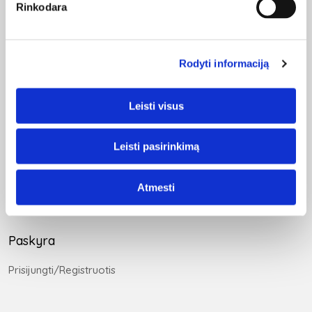
Rinkodara
Informacija
Pirkimo – pardavimo taisyklės
Rodyti informaciją
Kokybės ir priežiūros taisyklės
Privatumo politika
Leisti visus
Pristatymo sąlygos
Prekių grąžinimo taisyklės
Leisti pasirinkimą
Pirkimas išsimokėtinai
Atmesti
Apmokėjimas
Paskyra
Prisijungti/Registruotis