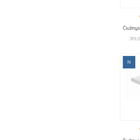
Čiužiny
319,
N