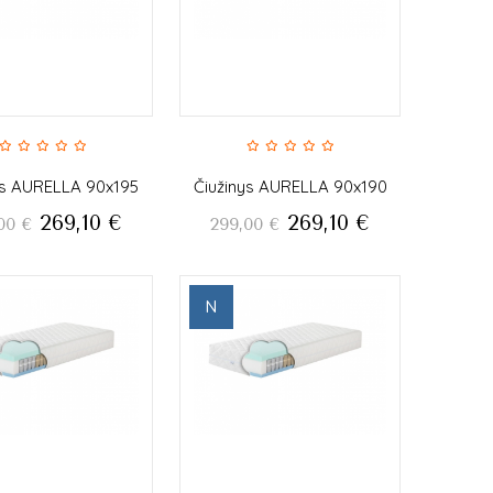
ys AURELLA 90x195
Čiužinys AURELLA 90x190
269,10
€
269,10
€
00
€
299,00
€
N