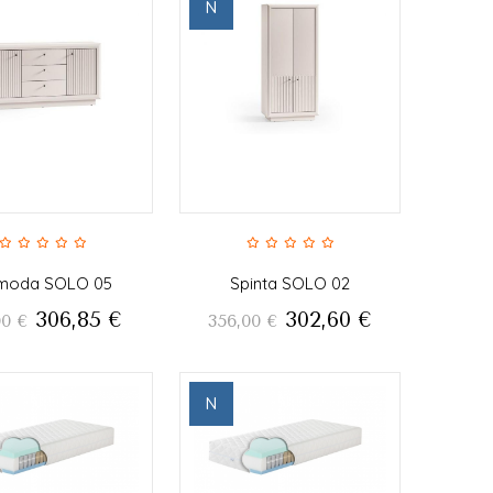
N
moda SOLO 05
Spinta SOLO 02
306,85
€
302,60
€
00
€
356,00
€
N