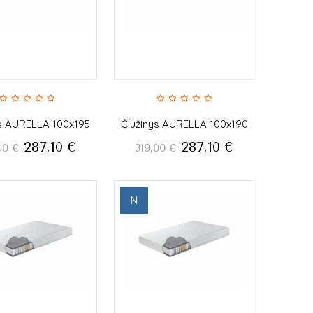
ys AURELLA 100x195
Čiužinys AURELLA 100x190
287,10
€
287,10
€
00
€
319,00
€
N