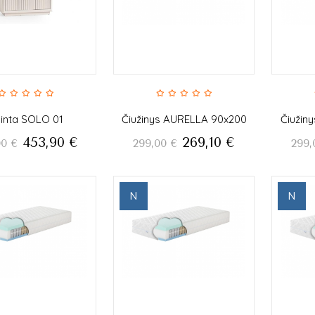
inta SOLO 01
Čiužinys AURELLA 90x200
Čiužin
453,90
€
269,10
€
00
€
299,00
€
299,
N
N