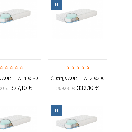
N
ys AURELLA 140x190
Čiužinys AURELLA 120x200
377,10
€
332,10
€
00
€
369,00
€
N