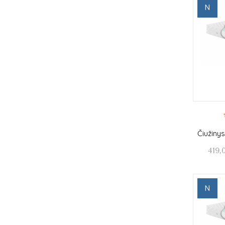
N
Čiužiny
419,
N