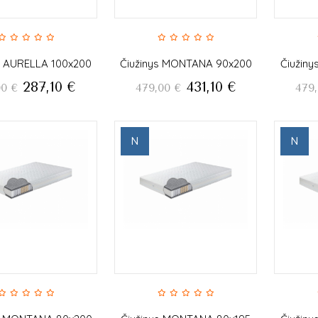
s AURELLA 100x200
Čiužinys MONTANA 90x200
Čiužin
287,10
€
431,10
€
00
€
479,00
€
479
N
N