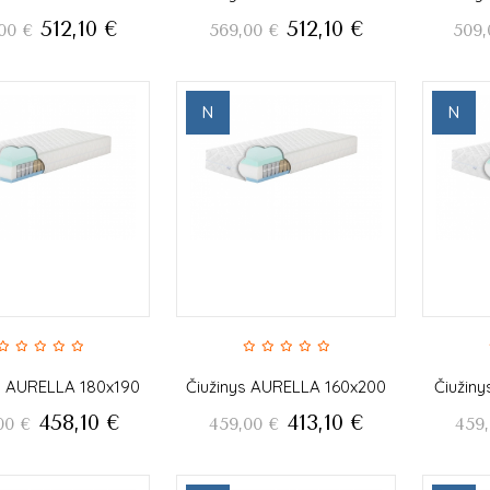
512,10
€
512,10
€
00
€
569,00
€
509,
N
N
s AURELLA 180x190
Čiužinys AURELLA 160x200
Čiužin
458,10
€
413,10
€
00
€
459,00
€
459