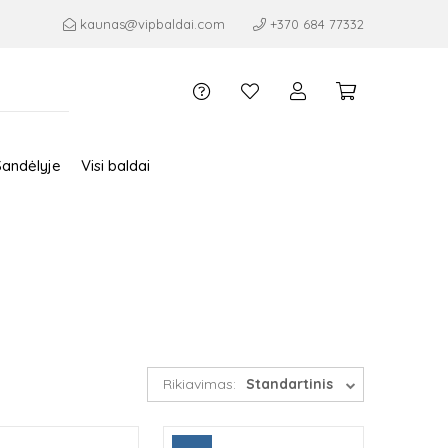
kaunas@vipbaldai.com
+370 684 77332
Sandėlyje
Visi baldai
Rikiavimas:
Standartinis