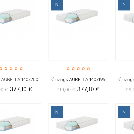
N
N
s AURELLA 140x200
Čiužinys AURELLA 140x195
Čiužin
377,10
€
377,10
€
00
€
419,00
€
419,
N
N