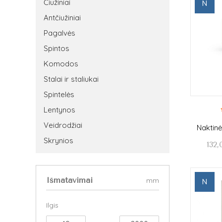
Čiužiniai
N
Antčiužiniai
Pagalvės
Spintos
Komodos
Stalai ir staliukai
Spintelės
Lentynos
Veidrodžiai
Naktin
Skrynios
132,
Išmatavimai
mm
N
Ilgis