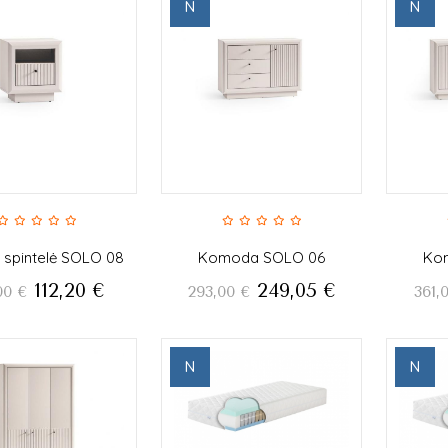
N
N
ė spintelė SOLO 08
Komoda SOLO 06
Ko
112,20
€
249,05
€
00
€
293,00
€
361,
N
N