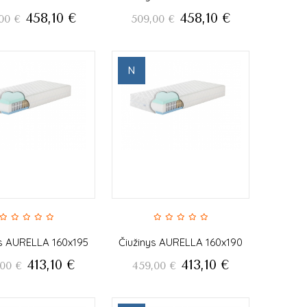
458,10
€
458,10
€
00
€
509,00
€
N
ys AURELLA 160x195
Čiužinys AURELLA 160x190
413,10
€
413,10
€
,00
€
459,00
€