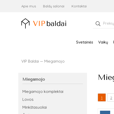
Apie mus
Baldų salonai
Kontaktai
Ieškoti:
Svetainės
Vaikų
VIP Baldai
—
Miegamojo
Mieg
Miegamojo
Miegamojo komplektai
1
2
Lovos
Minkštasuoliai