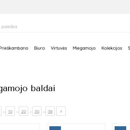
Prieškambario
Biuro
Virtuvės
Miegamojo
Kolekcijos
amojo baldai
...
...
...
...
10
20
30
38