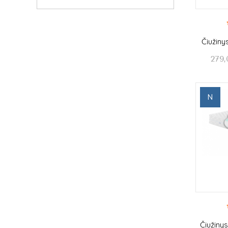
Čiužin
279,
N
Čiužiny