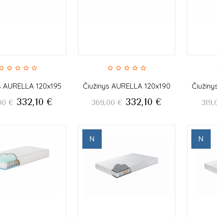
s AURELLA 120x195
Čiužinys AURELLA 120x190
Čiužin
332,10
€
332,10
€
00
€
369,00
€
319,
N
N