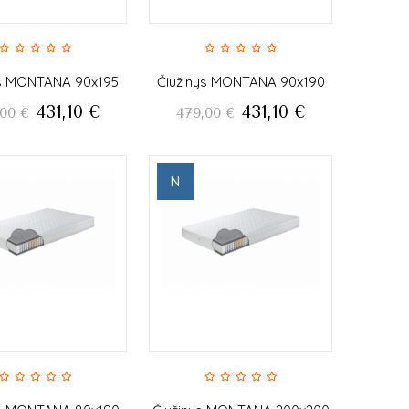
ys MONTANA 90x195
Čiužinys MONTANA 90x190
431,10
€
431,10
€
,00
€
479,00
€
N