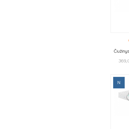
Čiužiny
369,
N