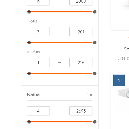
—
Plotis
—
Sp
Aukštis
534,
—
N
Kaina
Eur
—