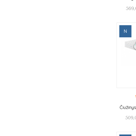
569,
N
Čiužiny
509,