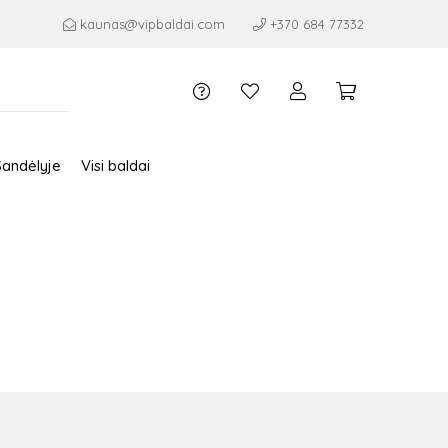
kaunas@vipbaldai.com
+370 684 77332
Sandėlyje
Visi baldai