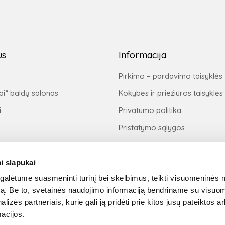
us
Informacija
Pirkimo – pardavimo taisyklės
ai“ baldų salonas
Kokybės ir priežiūros taisyklės
i
Privatumo politika
Pristatymo sąlygos
Prekių grąžinimo taisyklės
Pirkimas išsimokėtinai
i slapukai
Apmokėjimas
alėtume suasmeninti turinį bei skelbimus, teikti visuomeninės 
autą. Be to, svetainės naudojimo informaciją bendriname su visu
M
lizės partneriais, kurie gali ją pridėti prie kitos jūsų pateiktos 
j
acijos.
s