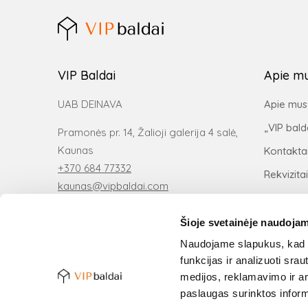
VIP Baldai
Apie m
UAB DEINAVA
Apie mus
„VIP bald
Pramonės pr. 14, Žalioji galerija 4 salė,
Kaunas
Kontakta
+370 684 77332
Rekvizitai
kaunas@vipbaldai.com
Šioje svetainėje naudojam
Naudojame slapukus, kad g
funkcijas ir analizuoti sr
medijos, reklamavimo ir ana
paslaugas surinktos inform