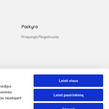
Paskyra
Prisijungti/Registruotis
Leisti visus
medijos
omeninės
Leisti pasirinkimą
ūsų svetainėje naudojami slapukai, kad užtikrintume
arba naudojant
ums teikiamų paslaugų kokybę. Tęsdami naršymą jūs
utinkate su
VIP Baldai slapukų politika