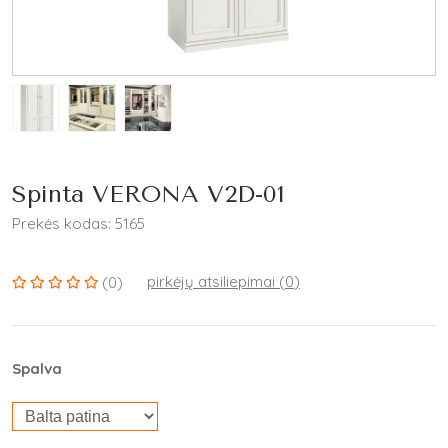
Spinta VERONA V2D-01
Prekės kodas: 5165
pirkėjų atsiliepimai (
0
)
(0)
Spalva