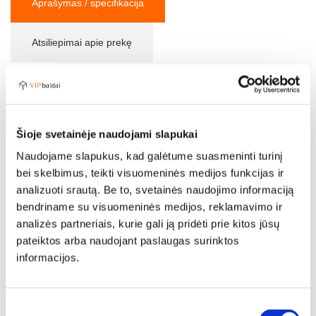
Aprašymas / specifikacija
Atsiliepimai apie prekę
Ilgis:
100 cm
Aukštis:
246 cm
Šioje svetainėje naudojami slapukai
Gylis:
63 cm
Naudojame slapukus, kad galėtume suasmeninti turinį
bei skelbimus, teikti visuomeninės medijos funkcijas ir
Prieškambario spintos – talpūs ir labai funkcionalūs baldai,
analizuoti srautą. Be to, svetainės naudojimo informaciją
be kurių prieškambariai sunkiai įsivaizduojami. Net mažame
bendriname su visuomeninės medijos, reklamavimo ir
koridoriuje stengiamasi įterpti stilingą, kompaktišką spintą,
analizės partneriais, kurie gali ją pridėti prie kitos jūsų
nes tai nepamainomas baldas lauko drabužiams, avalynei ir
pateiktos arba naudojant paslaugas surinktos
kitiems daiktams laikyti.
informacijos.
Sutikimo
Lenkiški baldai
Madingi svetainės baldai