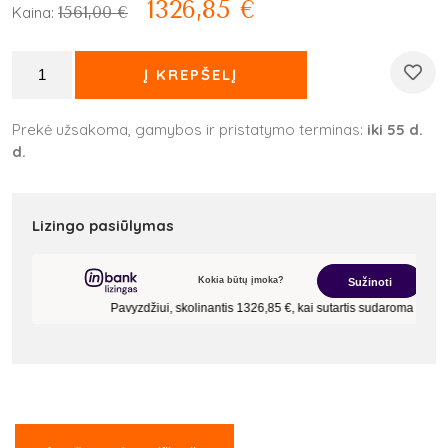
1326,85
€
1561,00
€
Kaina:
Į KREPŠELĮ
Prekė užsakoma, gamybos ir pristatymo terminas:
iki 55 d.
d.
Lizingo pasiūlymas