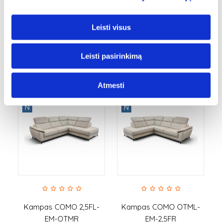
Minkšti baldai
Šiuolaikiniai svetainės baldai
Leisti visus
Leisti pasirinkimą
Panašios prekės
Atmesti
N
N
Kampas COMO 2,5FL-
Kampas COMO OTML-
K
EM-OTMR
EM-2,5FR