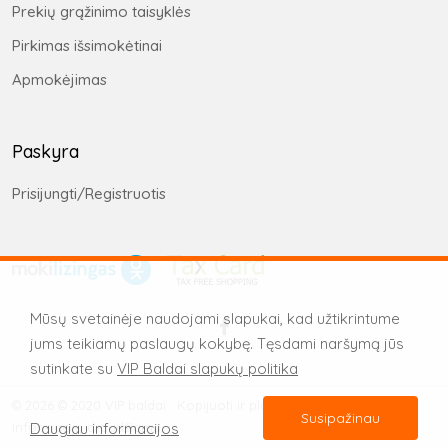
Prekių grąžinimo taisyklės
Pirkimas išsimokėtinai
Apmokėjimas
Paskyra
Prisijungti/Registruotis
Mūsų svetainėje naudojami slapukai, kad užtikrintume
jums teikiamų paslaugų kokybę. Tęsdami naršymą jūs
sutinkate su
VIP Baldai slapukų politika
© 2026 © 2020 VIP baldai . Kopijuoti ir platinti svetainėje esančią
Susipažinau
informaciją draudžiama.
Daugiau informacijos