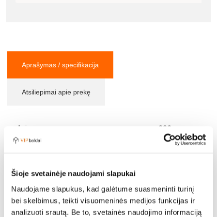
Aprašymas / specifikacija
Atsiliepimai apie prekę
Ilgis:
222 cm
Plotis:
93 cm
Aukštis:
90 cm
Šioje svetainėje naudojami slapukai
Sėdimosios dalies aukštis:
45 cm
Naudojame slapukus, kad galėtume suasmeninti turinį
bei skelbimus, teikti visuomeninės medijos funkcijas ir
Sėdimos dalies gylis:
58 cm
analizuoti srautą. Be to, svetainės naudojimo informaciją