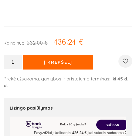
436,24
€
532,00
€
Kaina nuo:
Į KREPŠELĮ
Prekė užsakoma, gamybos ir pristatymo terminas:
iki 45 d.
d.
Lizingo pasiūlymas