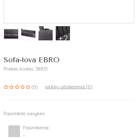
+2
Sofa-lova EBRO
Prekės kodas: 38831
pirkėjų atsiliepimai (
0
)
(0)
Pasirinkite savybes
Pasirinkimai:
-