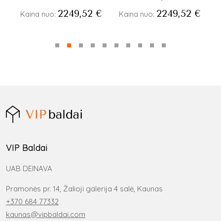
€
2249,52
€
2249,52
€
Kaina nuo:
Kaina nuo:
VIP Baldai
UAB DEINAVA
Pramonės pr. 14, Žalioji galerija 4 salė, Kaunas
+370 684 77332
kaunas@vipbaldai.com