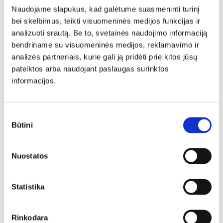
Naudojame slapukus, kad galėtume suasmeninti turinį
Lenkiški baldai
Madingi svetainės baldai
bei skelbimus, teikti visuomeninės medijos funkcijas ir
Kokybiški svetainės baldai
Gražūs svetainės baldai
analizuoti srautą. Be to, svetainės naudojimo informaciją
Lenkiški svetainės baldai
Svetainės baldai
bendriname su visuomeninės medijos, reklamavimo ir
Šiuolaikiniai svetainės baldai
Valgomojo baldai
analizės partneriais, kurie gali ją pridėti prie kitos jūsų
Valgomojo stalai
Išskleidžiami stalai
pateiktos arba naudojant paslaugas surinktos
Stalai valgomajam
Dideli stalai
informacijos.
Sutikimo
Būtini
pasirinkimas
Panašios prekės
Nuostatos
N
N
Statistika
Rinkodara