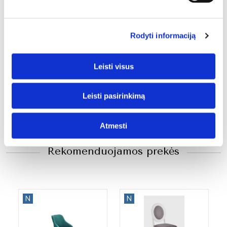
Rodyti informaciją
Išskleidžiamas stalas
Stalas VEGAS
Leisti visus
VENOM 135-185
330,88
€
352,00
€
372,24
€
396,00
€
Leisti pasirinkimą
Atmesti
Rekomenduojamos prekės
N
N