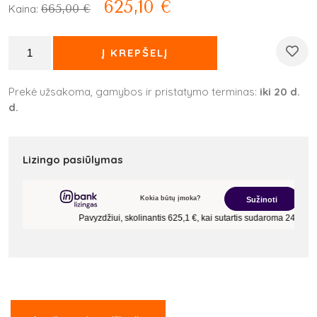
625,10
€
665,00
€
Kaina:
Į KREPŠELĮ
Prekė užsakoma, gamybos ir pristatymo terminas:
iki 20 d.
d.
Lizingo pasiūlymas