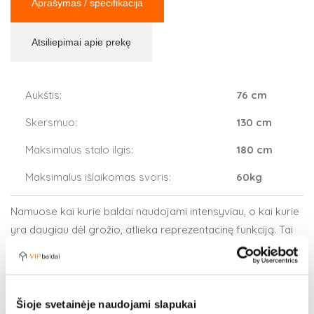
Aprašymas / specifikacija
Atsiliepimai apie prekę
Aukštis:
76 cm
Skersmuo:
130 cm
Maksimalus stalo ilgis:
180 cm
Maksimalus išlaikomas svoris:
60kg
Namuose kai kurie baldai naudojami intensyviau, o kai kurie
yra daugiau dėl grožio, atlieka reprezentacinę funkciją. Tai
valgomojo stalas prie pastarųjų tikrai nepriskiriamas, nes
šis baldas atlieka net kelias funkcijas ir yra intensyviai
naudojamas kiekvienuose namuose.
Šioje svetainėje naudojami slapukai