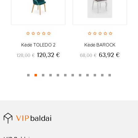
Kėdė TOLEDO 2
Kėdė BAROCK
120,32
€
63,92
€
128,00
€
68,00
€