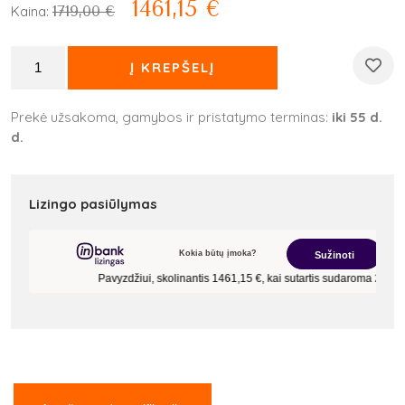
1461,15
€
1719,00
€
Kaina:
Į KREPŠELĮ
Prekė užsakoma, gamybos ir pristatymo terminas:
iki 55 d.
d.
Lizingo pasiūlymas