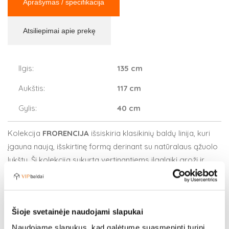
Aprašymas / specifikacija
Atsiliepimai apie prekę
Ilgis:
135 cm
Aukštis:
117 cm
Gylis:
40 cm
Kolekcija
FRORENCIJA
išsiskiria klasikinių baldų linija, kuri
įgauna naują, išskirtinę formą derinant su natūralaus ąžuolo
lukštu. Ši kolekcija sukurta vertinantiems ilgalaikį grožį ir
ilgaamžiškumą. Puikiai tinka sukurti unikalią atmosferą
svetainėje ar valgomajame, taip pat ir miegamajame.
Šioje svetainėje naudojami slapukai
Lenkiški baldai
Madingi svetainės baldai
Naudojame slapukus, kad galėtume suasmeninti turinį