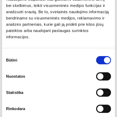
Kokybiški svetainės baldai
Gražūs svetainės baldai
bei skelbimus, teikti visuomeninės medijos funkcijas ir
Lenkiški svetainės baldai
Svetainės baldai
analizuoti srautą. Be to, svetainės naudojimo informaciją
Šiuolaikiniai svetainės baldai
bendriname su visuomeninės medijos, reklamavimo ir
Modernūs svetainės baldai
Modernūs baldai
analizės partneriais, kurie gali ją pridėti prie kitos jūsų
pateiktos arba naudojant paslaugas surinktos
Baldai svetainei
Korpusiniai baldai
Barai svet
informacijos.
Sutikimo
Būtini
Panašios prekės
pasirinkimas
Nuostatos
N
N
Statistika
Rinkodara